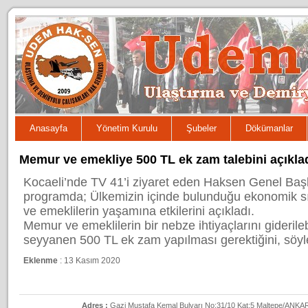
Anasayfa
Yönetim Kurulu
Şubeler
Dökümanlar
Memur ve emekliye 500 TL ek zam talebini açıklad
Kocaeli’nde TV 41’i ziyaret eden Haksen Genel Baş
programda; Ülkemizin içinde bulunduğu ekonomik sı
ve emeklilerin yaşamına etkilerini açıkladı.
Memur ve emeklilerin bir nebze ihtiyaçlarını giderileb
seyyanen 500 TL ek zam yapılması gerektiğini, söyl
Eklenme
: 13 Kasım 2020
Adres :
Gazi Mustafa Kemal Bulvarı No:31/10 Kat:5 Maltepe/ANKAR