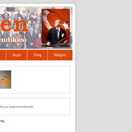
Arşiv
Giriş
İletişim
 dosya bulunmamaktadır
laş