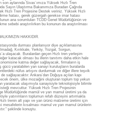
n son aylarında Sivas´ımıza Yüksek Hızlı Tren
uda Sayın Ulaştırma Bakanımıza Buradan Çağrıda
k Hızlı Tren Projesine Destek veriniz. Yüksek Hızlı
dirme hatası, gerek güzergah gerekse imar hatası
. Bunun ana sorumluları TCDD Genel Müdürlüğünün ve
me sebebi araştırılırken bu konunun da araştırılması
ALKIMIZIN HAKKIDIR.
9 istasyonda durması planlanıyor diye açıklamasına
madağ, Kırıkkale, Yerköy, Yozgat, Sorgun,
´a ulaşacak. Buralardan geçen Hızlı tren yerleşim
eğer katacak olması bu illerin tanıtımı daha etkin hale
konomisine katma değer sağlayacak, firmaların iş
 iş gücü yaratabilen yan sanayi kuruluşların buralarda
tlerdeki nüfus artışını durdurmak ve diğer illere teşvik
 de sağlayacaktır. Ankara´dan Doğuya açılan kapı
rilecek önem, ülke mozaiğini oluşturan toplum top yekun
n yaratacak ulaşımıyla sanayisiyle teknolojisiyle bilimle
 isteği mevcuttur. Yüksek Hızlı Tren Projesinin
e Müdürlüğünde mamül ve yarı mamul üretimi ya da
öyle yatırımların toplumun refah düzeyini artırmakla
zlı trenin alt yapı ve yan ürünü malzeme üretimi için
ki mesafelerin kısalması mamul ve yarı mamul ürünlerin
tır.” şeklinde konuştu.