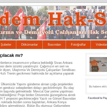
Şubeler
Dökümanlar
Basından
Fotoğraflar
Videolar
açılacak mı?
binlerce insanımızın yıllarca beklediği Sivas Ankara
mesi derin üzüntü yaratmıştır. Çağımızın en seri ve
ir diyen, Ulaştırma Ve Demiryolu Çalışanları Sendikası
ızlı Trenin gecikmesi hakkında bir açıklama yaparak
i Ülkemizde Yapımı gündeme alınan çoğu projelerden
Bu habere ekli
ereksiz sebeplerden dolayı geciktirilmiştir. Bu olay
rin başında gelmektedir. Mevcut Gar yerine yapılması
eklediğimiz Proje birden Üniversite güzergahına alındı
Facebook'ta Pay
H.T projesini geciktireceğini Yazılı ve Görsel Basından
en noktada bizden sonra başlatılan, Ankara Konya
ldığını görmekteyiz. Bütün Bu olumsuz Gelişmelere