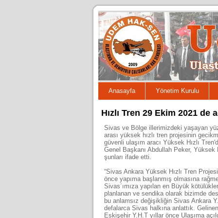
Anasayfa
Yönetim Kurulu
Hızlı Tren 29 Ekim 2021 de 
Sivas ve Bölge illerimizdeki yaşayan yüz
arası yüksek hızlı tren projesinin gecik
güvenli ulaşım aracı Yüksek Hızlı Tren'd
Genel Başkanı Abdullah Peker, Yüksek H
şunları ifade etti.
“Sivas Ankara Yüksek Hızlı Tren Projes
önce yapıma başlanmış olmasına rağmen g
Sivas´ımıza yapılan en Büyük kötülükle
planlanan ve sendika olarak bizimde dest
bu anlamsız değişikliğin Sivas Ankara Y.
defalarca Sivas halkına anlattık. Gelin
Eskişehir Y.H.T yıllar önce Ulaşıma açı