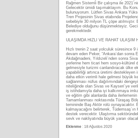
Rağmen Sistemli Bir çalışma ile 2021´ni
Gelecektir ümidi taşımaktayım. Bu Kon
bulunuyorum. Lütfen Sivas Ankara Yükse
Tren Projesinin Sivas etabında Projelen
sebebiyle 30 milyon TL çöpe atılmıştır
Belediye olduğunu düşünmekteyiz. Gecik
gerekmektedir.
ULAŞIMDA HIZLI VE RAHAT ULAŞIM H
Hızlı trenin 2 saat yolculuk süresince 
devam eden Peker, “Ankara´dan sonra El
Akdağmadeni, Yıldızeli´nden sonra Sivas
yerlerine hem ticari hem sosyo-kültürel d
gelmesiyle turizmi canlandıracak ülke e
yapabilirliği artınca üretimi destekleyen
daha etkin verimli hale gelmesi büyük ken
sağlanması nüfus dağılımındaki dengeyi
niteliğinde olan Sivas ve Kayseri´ye ve
iş istihdamıyla daha iyi kalkınmaya imka
ve eğitim gibi alanlarda daha ilerlemenin
Tamamlanması noktasında Türaşaş Bölg
temininde Baş Aktör rolü oynayacaktır. B
kalmayacağını belirterek, Tüdemsaş´ın Hı
destek verecektir. Ulaştırma sektöründe
sevk ve nakliyatında büyük yararı olacak
Eklenme
: 18 Ağustos 2020